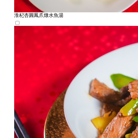
淮杞杏圓鳳爪燉水魚湯