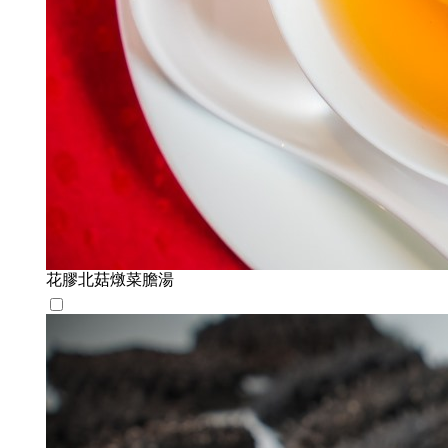
花膠北菇燉菜膽湯