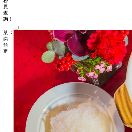
務
員
查
詢！
:
菜
餚
預
定