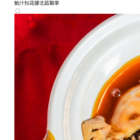
鮑汁扣花膠北菇鵝掌