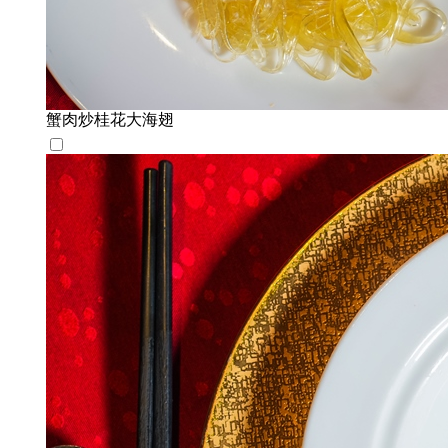
蟹肉炒桂花大海翅