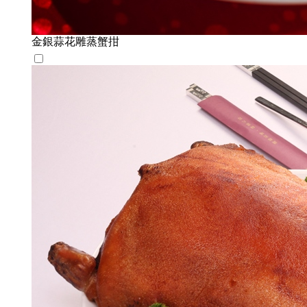
金銀蒜花雕蒸蟹拑