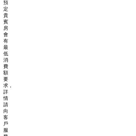
預
定
貴
賓
房
會
有
最
低
消
費
額
要
求，
詳
情
請
向
客
戶
服