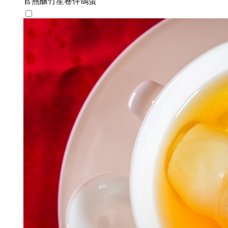
官燕釀竹笙卷伴鴿蛋