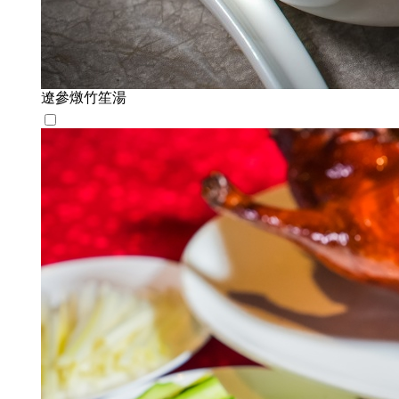
遼參燉竹笙湯