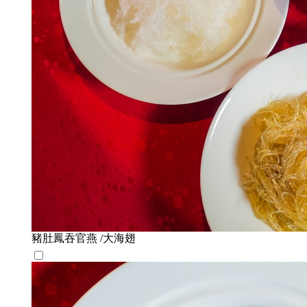
豬肚鳳吞官燕 /大海翅