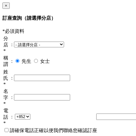
×
訂座查詢
（請選擇分店）
*必須資料
分
:
店
*
稱
:
先生
女士
謂
姓
:
氏
*
名
:
字
*
電
:
話
*
請確保電話正確以便我們聯絡您確認訂座