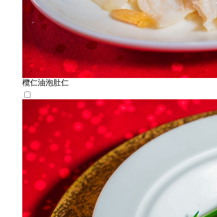
欖仁油泡肚仁