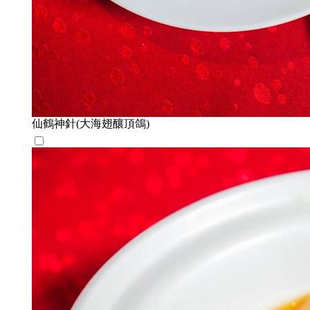
仙鶴神針(大海翅釀頂鴿)