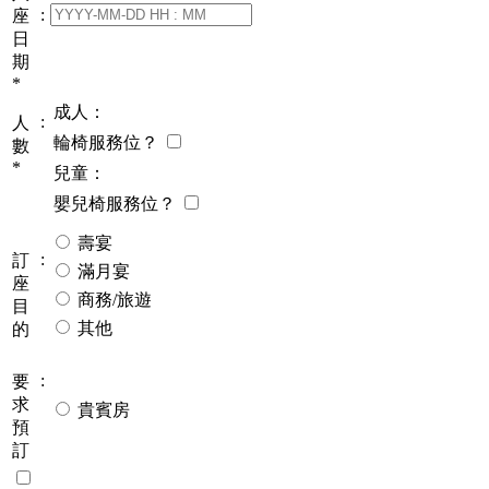
:
座
日
期
*
成人：
:
人
輪椅服務位？
數
*
兒童：
嬰兒椅服務位？
壽宴
:
訂
滿月宴
座
商務/旅遊
目
其他
的
:
要
求
貴賓房
預
訂