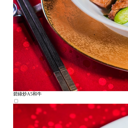
碧綠炒A5和牛