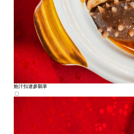
鮑汁扣遼參鵝掌