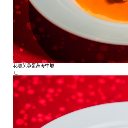
花雕芺蓉蛋蒸海中蝦