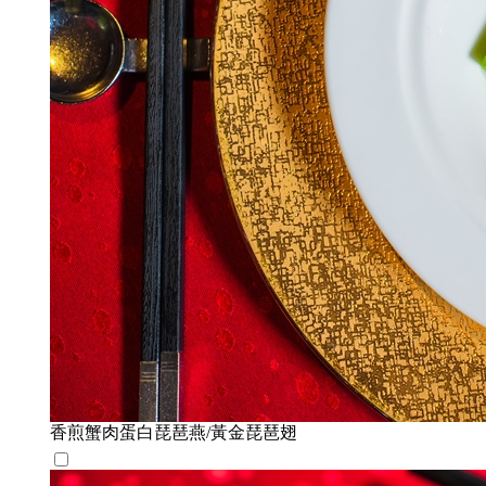
香煎蟹肉蛋白琵琶燕/黃金琵琶翅