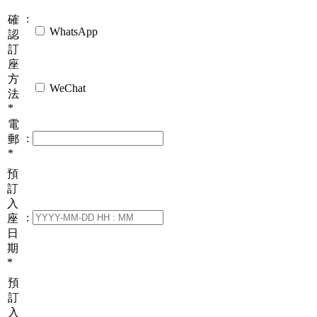
:
確
WhatsApp
認
訂
座
方
WeChat
法
*
電
:
郵
*
預
訂
入
:
座
日
期
*
預
訂
入