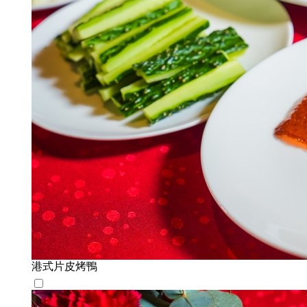
港式片皮烤鴨