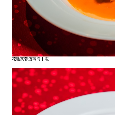
花雕芺蓉蛋蒸海中蝦