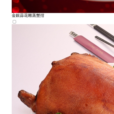
金銀蒜花雕蒸蟹拑