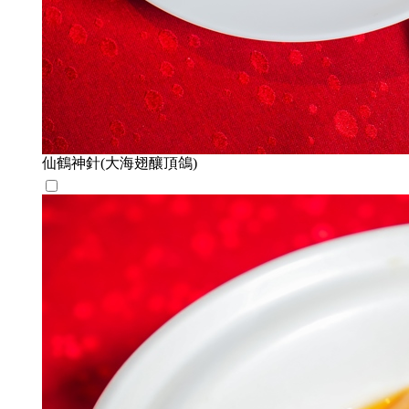
仙鶴神針(大海翅釀頂鴿)