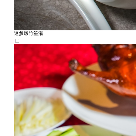
遼參燉竹笙湯