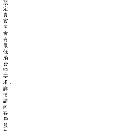
預
定
貴
賓
房
會
有
最
低
消
費
額
要
求，
詳
情
請
向
客
戶
服