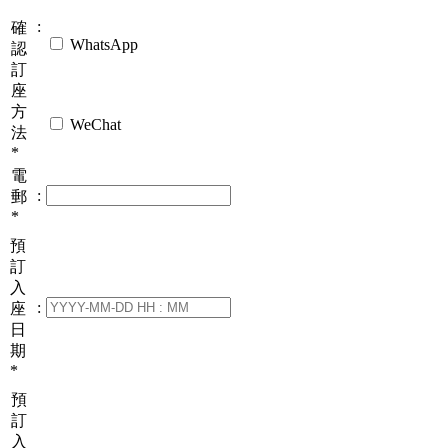
:
確
WhatsApp
認
訂
座
方
WeChat
法
*
電
:
郵
*
預
訂
入
:
座
日
期
*
預
訂
入