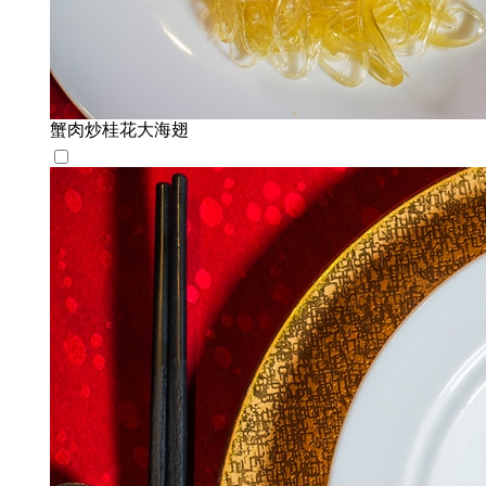
蟹肉炒桂花大海翅