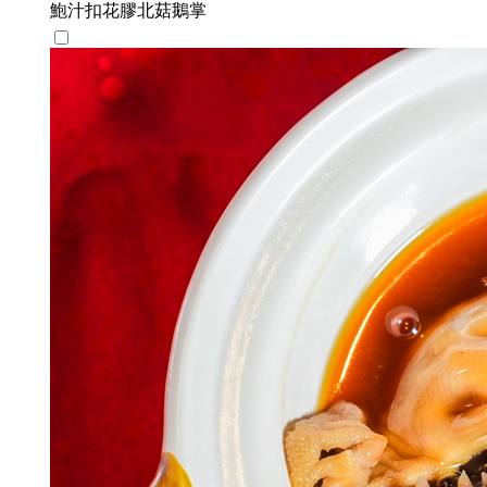
鮑汁扣花膠北菇鵝掌