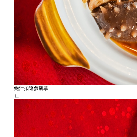
鮑汁扣遼參鵝掌