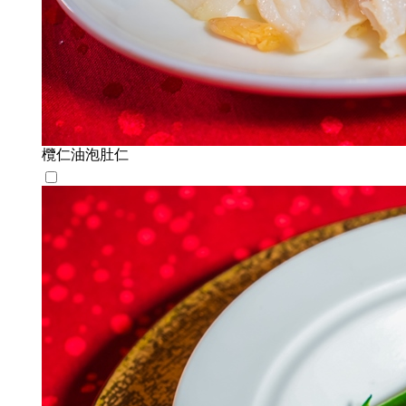
欖仁油泡肚仁