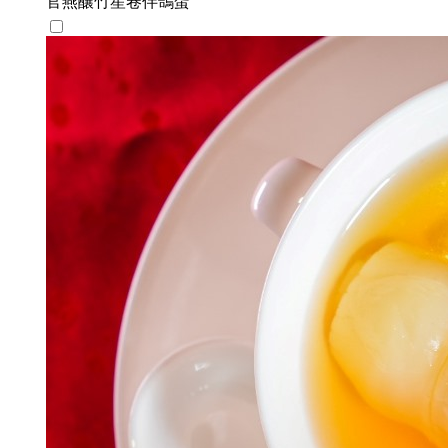
官燕釀竹笙卷伴鴿蛋