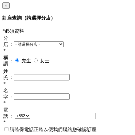
×
訂座查詢
（請選擇分店）
*必須資料
分
:
店
*
稱
:
先生
女士
謂
姓
:
氏
*
名
:
字
*
電
:
話
*
請確保電話正確以便我們聯絡您確認訂座