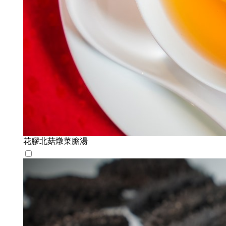
花膠北菇燉菜膽湯