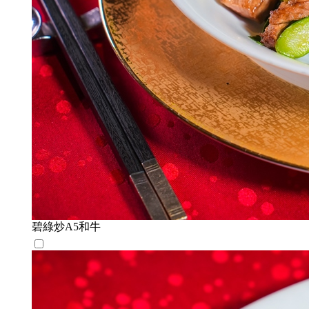
碧綠炒A5和牛