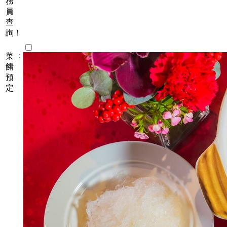
務
員
查
詢！
:
菜
餚
預
定