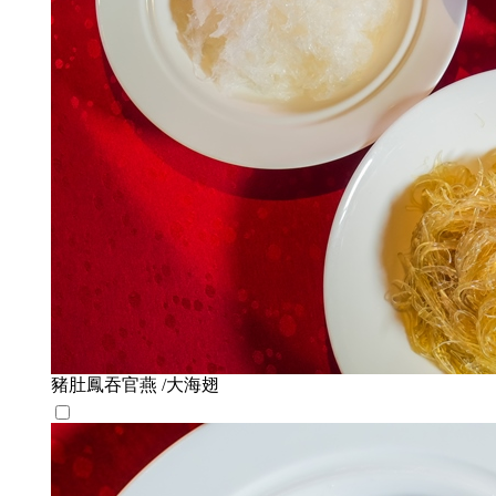
豬肚鳳吞官燕 /大海翅