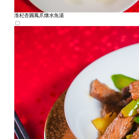
淮杞杏圓鳳爪燉水魚湯