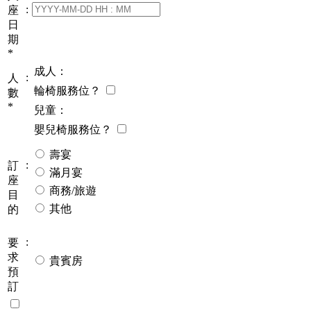
:
座
日
期
*
成人：
:
人
輪椅服務位？
數
*
兒童：
嬰兒椅服務位？
壽宴
:
訂
滿月宴
座
商務/旅遊
目
其他
的
:
要
求
貴賓房
預
訂