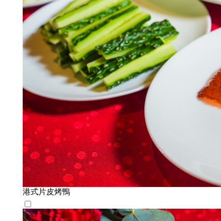
港式片皮烤鴨