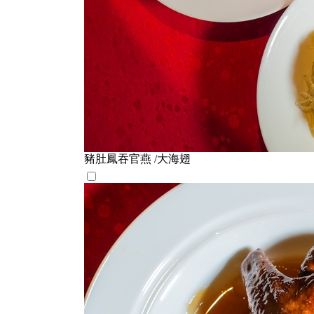
豬肚鳳吞官燕 /大海翅