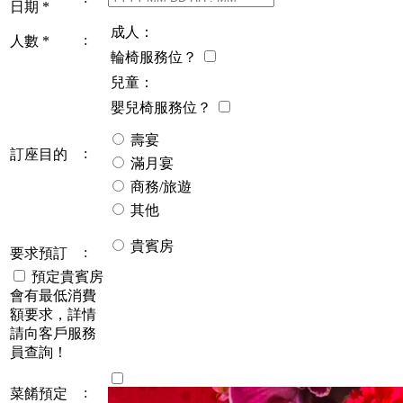
日期
*
成人：
:
人數
*
輪椅服務位？
兒童：
嬰兒椅服務位？
壽宴
:
訂座目的
滿月宴
商務/旅遊
其他
貴賓房
:
要求預訂
預定貴賓房
會有最低消費
額要求，詳情
請向客戶服務
員查詢！
:
菜餚預定