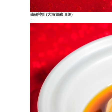
仙鶴神針(大海翅釀頂鴿)