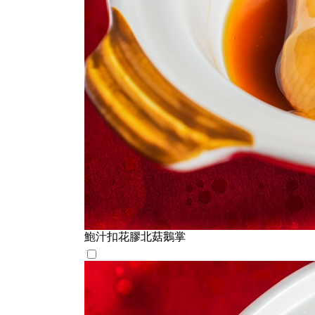
鮑汁扣花膠北菇鵝掌