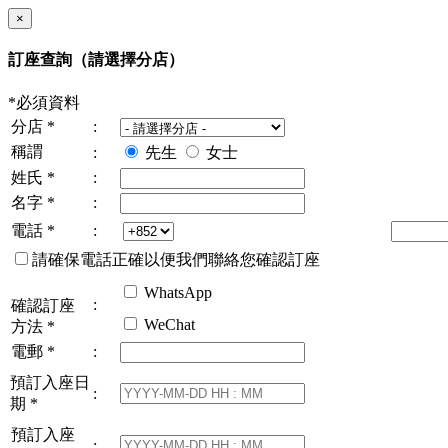
×
訂座查詢
（請選擇分店）
*必須資料
分店
*
:
稱謂
:
先生
女士
姓氏
*
:
名字
*
:
電話
*
:
請確保電話正確以便我們聯絡您確認訂座
WhatsApp
:
確認訂座
WeChat
方法
*
電郵
*
:
預訂入座日
:
期
*
預訂入座
: