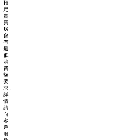
預
定
貴
賓
房
會
有
最
低
消
費
額
要
求，
詳
情
請
向
客
戶
服