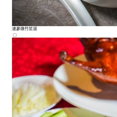
遼參燉竹笙湯