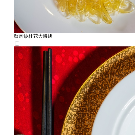
蟹肉炒桂花大海翅