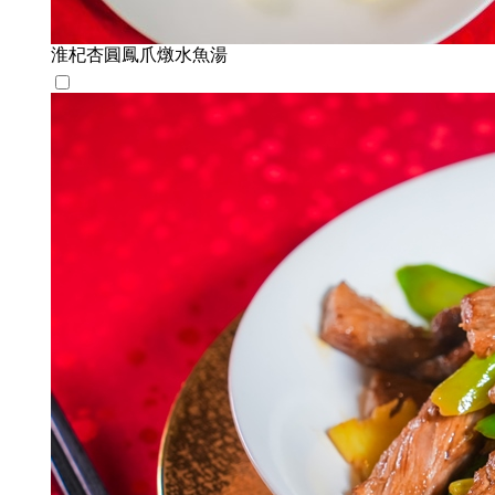
淮杞杏圓鳳爪燉水魚湯