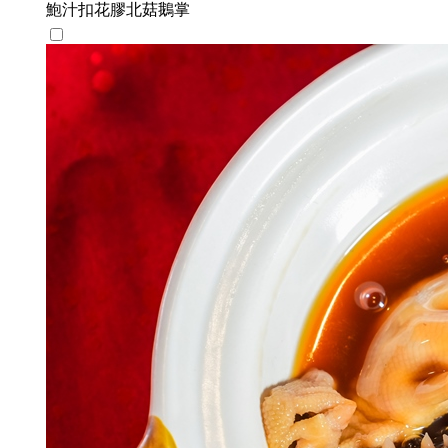
鮑汁扣花膠北菇鵝掌