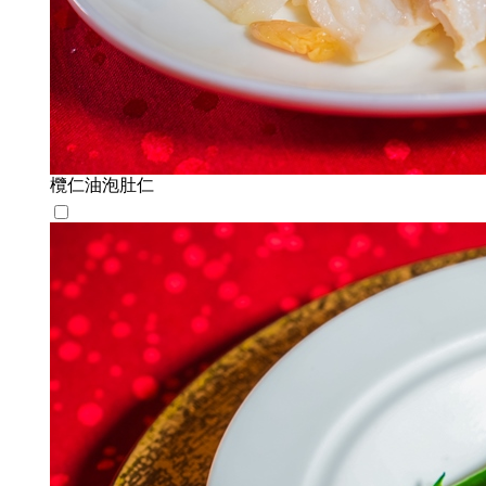
欖仁油泡肚仁