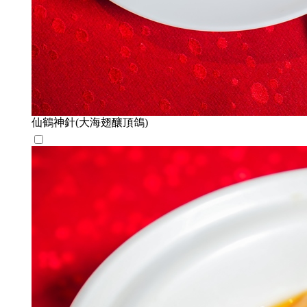
仙鶴神針(大海翅釀頂鴿)