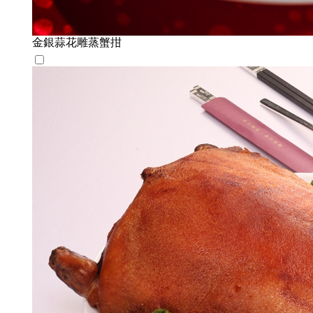
金銀蒜花雕蒸蟹拑