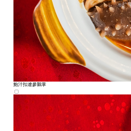
鮑汁扣遼參鵝掌