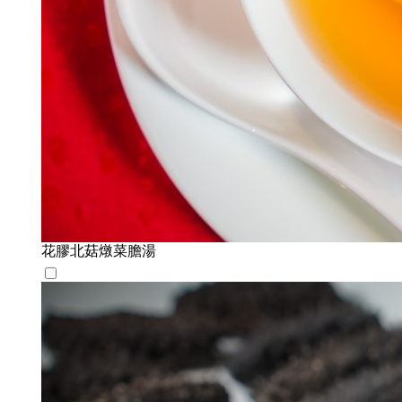
花膠北菇燉菜膽湯