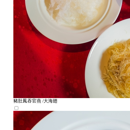
豬肚鳳吞官燕 /大海翅