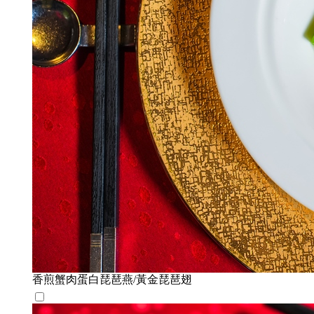
香煎蟹肉蛋白琵琶燕/黃金琵琶翅