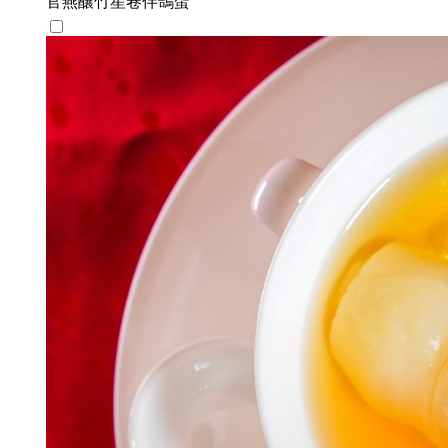
官燕釀竹笙卷伴鴿蛋