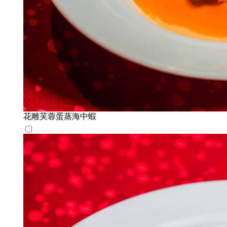
花雕芺蓉蛋蒸海中蝦