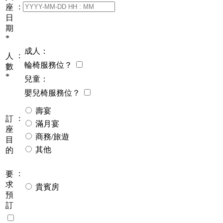
:
座
日
期
*
成人：
:
人
輪椅服務位？
數
*
兒童：
嬰兒椅服務位？
壽宴
:
訂
滿月宴
座
商務/旅遊
目
其他
的
:
要
求
貴賓房
預
訂