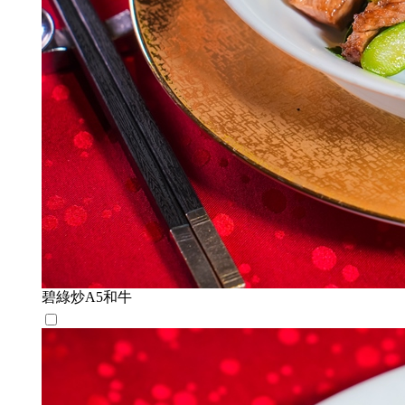
碧綠炒A5和牛