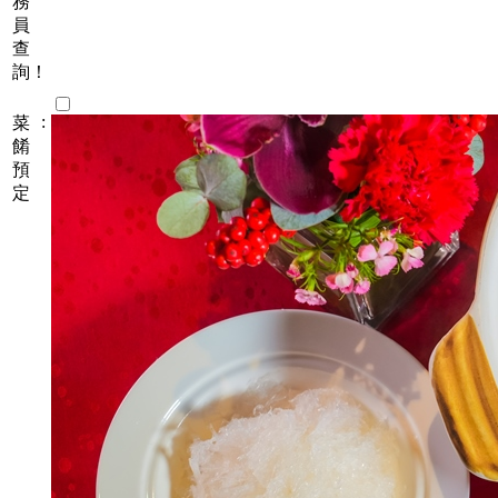
務
員
查
詢！
:
菜
餚
預
定