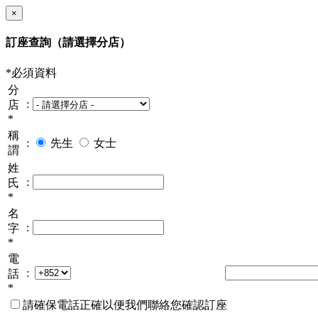
×
訂座查詢
（請選擇分店）
*必須資料
分
:
店
*
稱
:
先生
女士
謂
姓
:
氏
*
名
:
字
*
電
:
話
*
請確保電話正確以便我們聯絡您確認訂座