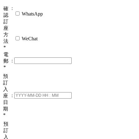
:
確
WhatsApp
認
訂
座
方
WeChat
法
*
電
:
郵
*
預
訂
入
:
座
日
期
*
預
訂
入