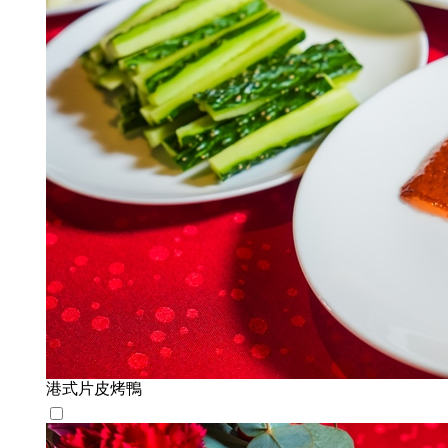
港式片皮烤鴨