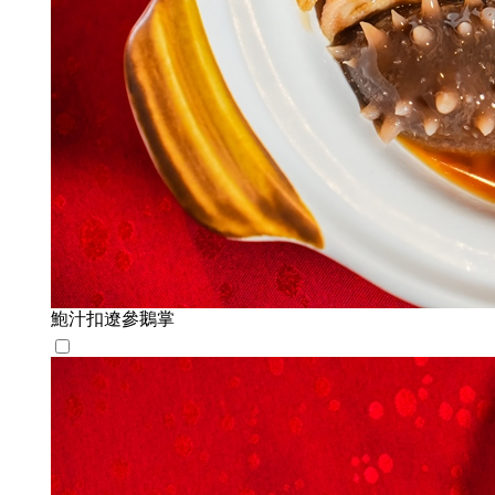
鮑汁扣遼參鵝掌