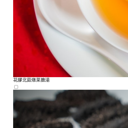
花膠北菇燉菜膽湯