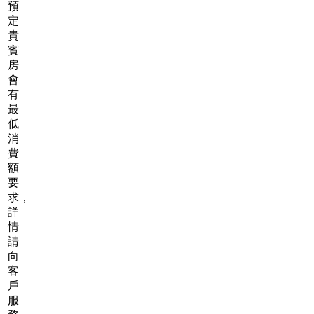
預
定
貴
賓
房
會
有
最
低
消
費
額
要
求，
詳
情
請
向
客
戶
服