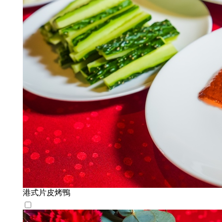
港式片皮烤鴨