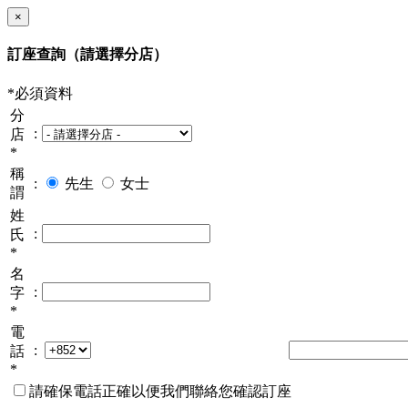
×
訂座查詢
（請選擇分店）
*必須資料
分
:
店
*
稱
:
先生
女士
謂
姓
:
氏
*
名
:
字
*
電
:
話
*
請確保電話正確以便我們聯絡您確認訂座