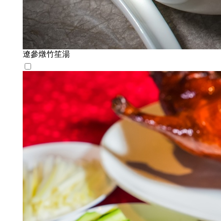
遼參燉竹笙湯