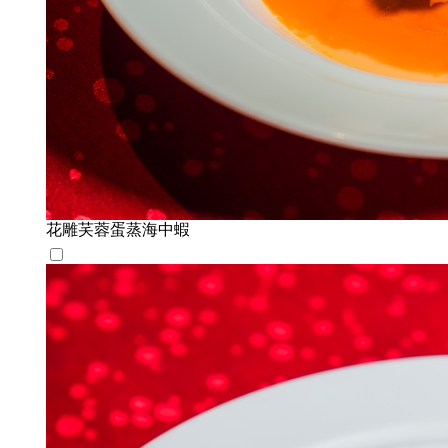
花雕芺蓉蛋蒸海中蝦