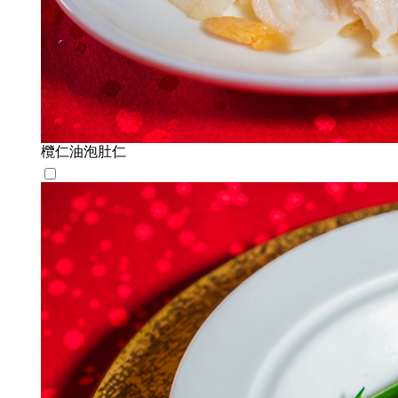
欖仁油泡肚仁