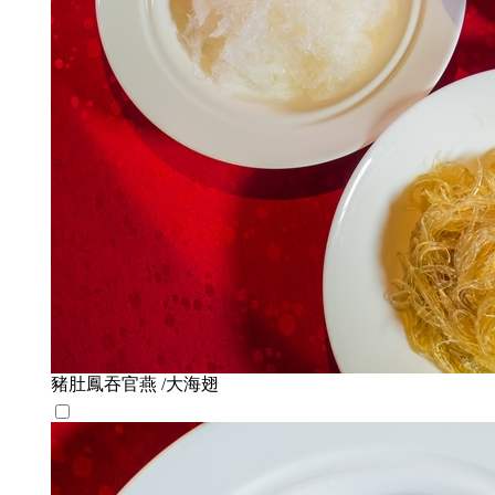
豬肚鳳吞官燕 /大海翅