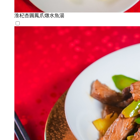
淮杞杏圓鳳爪燉水魚湯