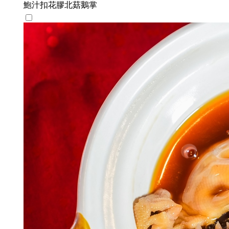
鮑汁扣花膠北菇鵝掌