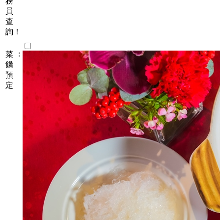
務
員
查
詢！
:
菜
餚
預
定