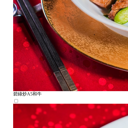
碧綠炒A5和牛