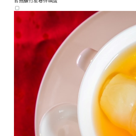
官燕釀竹笙卷伴鴿蛋