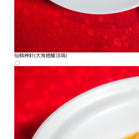
仙鶴神針(大海翅釀頂鴿)