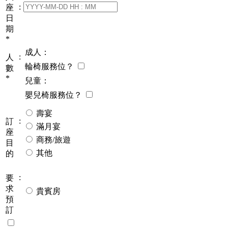
:
座
日
期
*
成人：
:
人
輪椅服務位？
數
*
兒童：
嬰兒椅服務位？
壽宴
:
訂
滿月宴
座
商務/旅遊
目
其他
的
:
要
求
貴賓房
預
訂