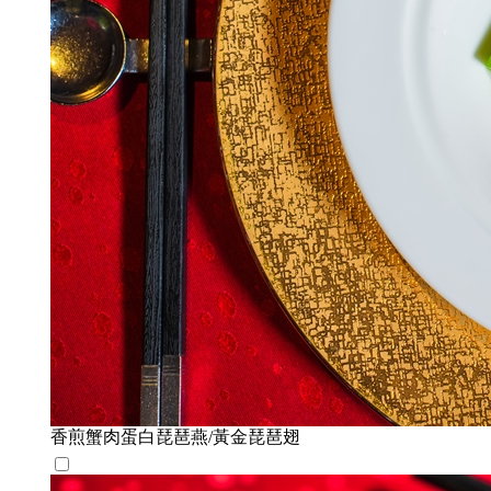
香煎蟹肉蛋白琵琶燕/黃金琵琶翅