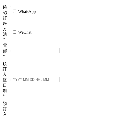
:
確
WhatsApp
認
訂
座
方
WeChat
法
*
電
:
郵
*
預
訂
入
:
座
日
期
*
預
訂
入