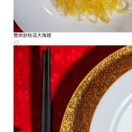
蟹肉炒桂花大海翅