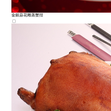
金銀蒜花雕蒸蟹拑