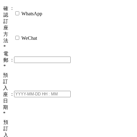
:
確
WhatsApp
認
訂
座
方
WeChat
法
*
電
:
郵
*
預
訂
入
:
座
日
期
*
預
訂
入