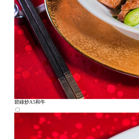
碧綠炒A5和牛