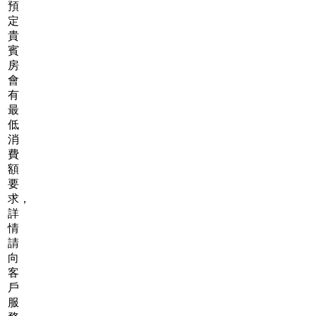
預
定
貴
賓
房
會
有
最
低
消
費
額
要
求，
詳
情
請
向
客
戶
服