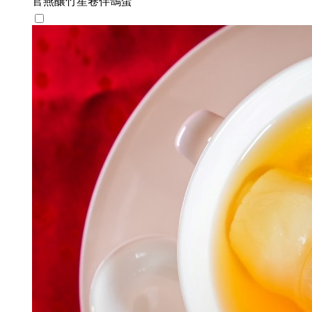
官燕釀竹笙卷伴鴿蛋