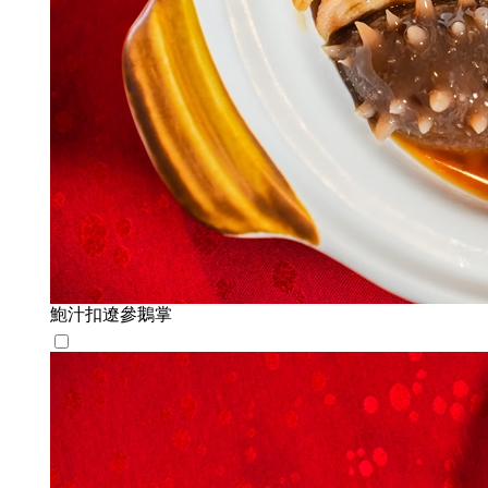
鮑汁扣遼參鵝掌