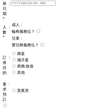
:
座
日
期
*
成人：
:
人
輪椅服務位？
數
*
兒童：
嬰兒椅服務位？
壽宴
:
訂
滿月宴
座
商務/旅遊
目
其他
的
:
要
求
貴賓房
預
訂