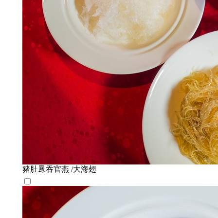
豬肚鳳吞官燕 /大海翅