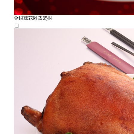
金銀蒜花雕蒸蟹拑