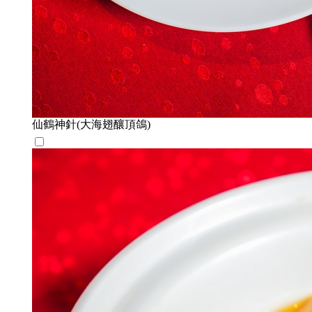
仙鶴神針(大海翅釀頂鴿)