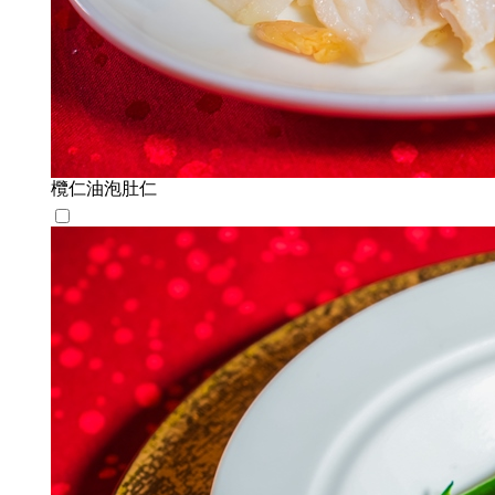
欖仁油泡肚仁