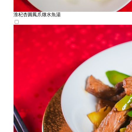
淮杞杏圓鳳爪燉水魚湯