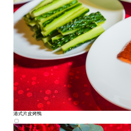
港式片皮烤鴨