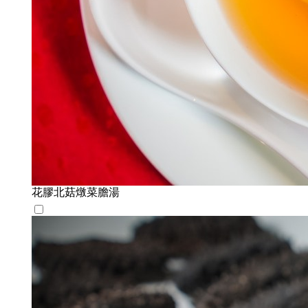
花膠北菇燉菜膽湯