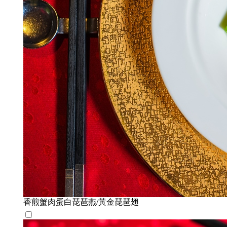
香煎蟹肉蛋白琵琶燕/黃金琵琶翅