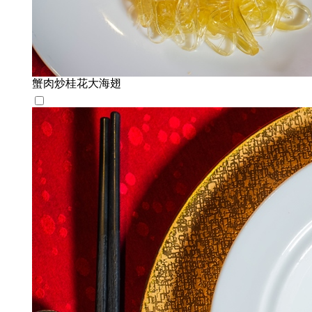
蟹肉炒桂花大海翅