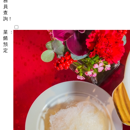
務
員
查
詢！
:
菜
餚
預
定