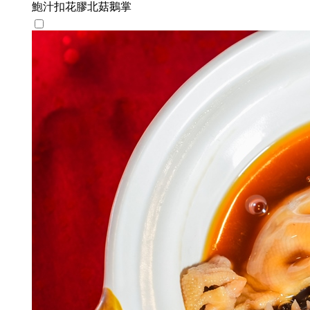
鮑汁扣花膠北菇鵝掌