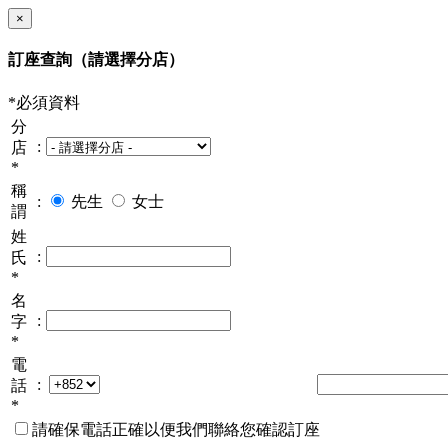
×
訂座查詢
（請選擇分店）
*必須資料
分
:
店
*
稱
:
先生
女士
謂
姓
:
氏
*
名
:
字
*
電
:
話
*
請確保電話正確以便我們聯絡您確認訂座