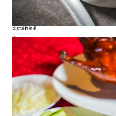
遼參燉竹笙湯