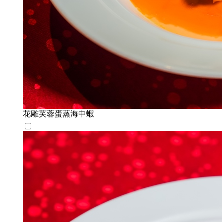
花雕芺蓉蛋蒸海中蝦