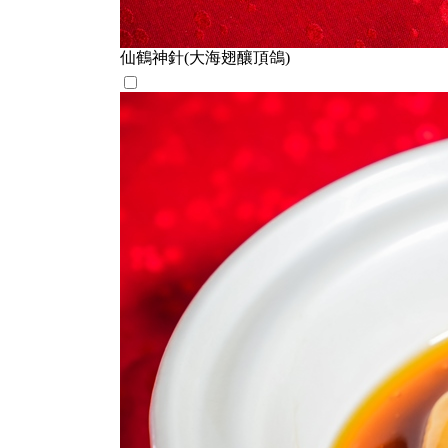
仙鶴神針(大海翅釀頂鴿)