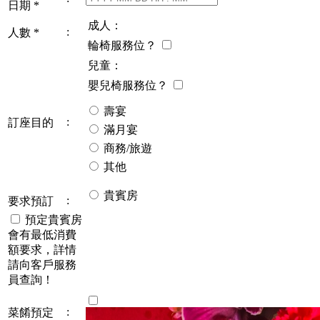
日期
*
成人：
:
人數
*
輪椅服務位？
兒童：
嬰兒椅服務位？
壽宴
:
訂座目的
滿月宴
商務/旅遊
其他
貴賓房
:
要求預訂
預定貴賓房
會有最低消費
額要求，詳情
請向客戶服務
員查詢！
:
菜餚預定