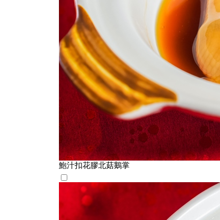
鮑汁扣花膠北菇鵝掌