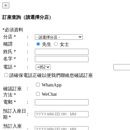
×
訂座查詢
（請選擇分店）
*必須資料
分店
*
:
稱謂
:
先生
女士
姓氏
*
:
名字
*
:
電話
*
:
請確保電話正確以便我們聯絡您確認訂座
WhatsApp
:
確認訂座
WeChat
方法
*
電郵
*
:
預訂入座日
:
期
*
預訂入座
: