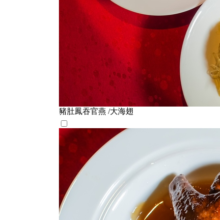
豬肚鳳吞官燕 /大海翅