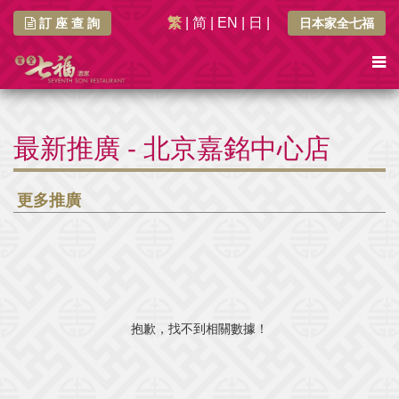
繁
|
简
|
EN
|
日
|
訂 座 查 詢
日本家全七福
最新推廣 - 北京嘉銘中心店
更多推廣
抱歉，找不到相關數據！