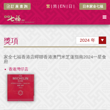
繁
|
简
|
EN
|
日
|
訂 座 查 詢
日本家全七福
獎項
2024 年
家全七福香港店蟬聯香港澳門米芝蓮指南2024一星食
府
香港灣仔店