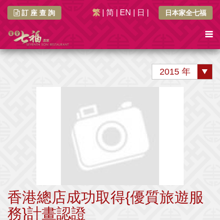
繁
|
简
|
EN
|
日
|
訂 座 查 詢
日本家全七福
2015 年
香港總店成功取得{優質旅遊服
務}計畫認證