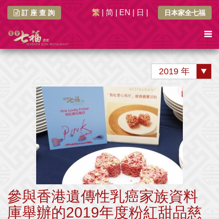
繁
|
简
|
EN
|
日
|
訂 座 查 詢
日本家全七福
2019 年
參與香港遺傳性乳癌家族資料
庫舉辦的2019年度粉紅甜品慈