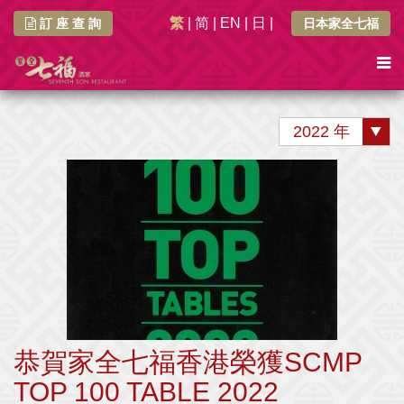
繁
|
简
|
EN
|
日
|
訂 座 查 詢
日本家全七福
2022 年
恭賀家全七福香港榮獲SCMP
TOP 100 TABLE 2022