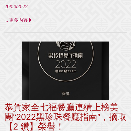
20/04/2022
... 更多內容
恭賀家全七福餐廳連續上榜美
團“2022黑珍珠餐廳指南”，摘取
【2 鑽】榮譽！