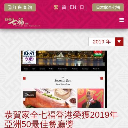
繁
|
简
|
EN
|
日
|
訂 座 查 詢
日本家全七福
2019 年
恭賀家全七福香港榮獲2019年
亞洲50最佳餐廳獎