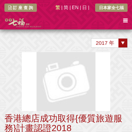
繁
|
简
|
EN
|
日
|
訂 座 查 詢
日本家全七福
2017 年
香港總店成功取得{優質旅遊服
務}計畫認證2018