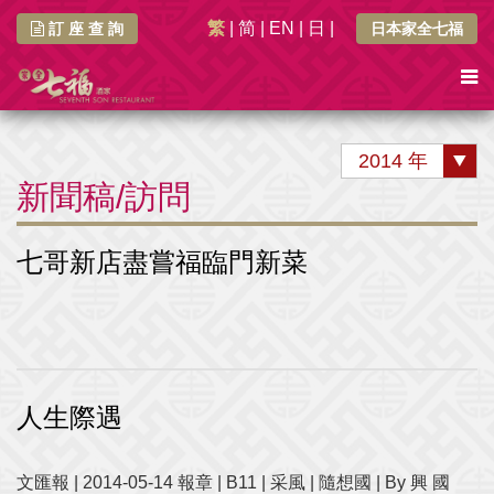
繁
|
简
|
EN
|
日
|
訂 座 查 詢
日本家全七福
2014 年
新聞稿/訪問
七哥新店盡嘗福臨門新菜
人生際遇
文匯報 | 2014-05-14 報章 | B11 | 采風 | 隨想國 | By 興 國