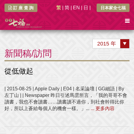
繁
|
简
|
EN
|
日
|
訂 座 查 詢
日本家全七福
2015 年
新聞稿/訪問
從低做起
| 2015-08-25 | Apple Daily | E04 | 名采論壇 | GG細語 | By
左丁山 | | Newspaper 昨日引述馬雲所言，「我的哥哥不會
讀書，我也不會讀書……讀書讀不過你，到社會幹得比你
好，所以上蒼給每個人的機會一樣。」...
... 更多內容