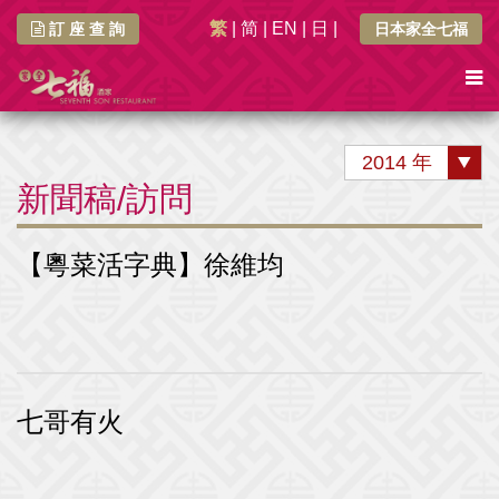
繁
|
简
|
EN
|
日
|
訂 座 查 詢
日本家全七福
2014 年
新聞稿/訪問
【粵菜活字典】徐維均
七哥有火