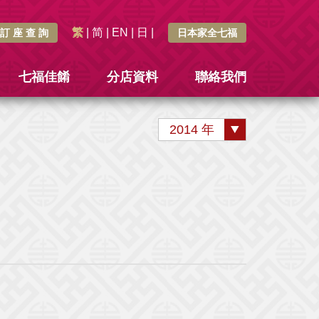
繁
|
简
|
EN
|
日
|
訂 座 查 詢
日本家全七福
七福佳餚
分店資料
聯絡我們
2014 年