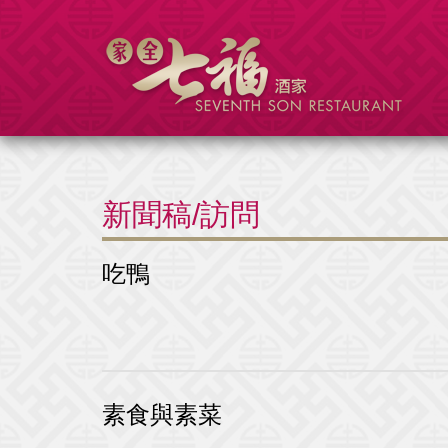
新聞稿/訪問
吃鴨
素食與素菜