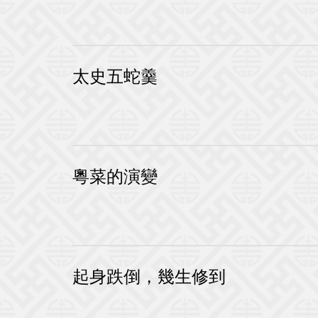
太史五蛇羹
粵菜的演變
起身跌倒，幾生修到