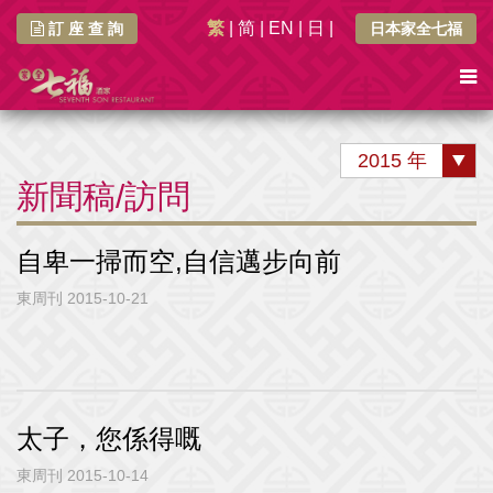
繁
|
简
|
EN
|
日
|
訂 座 查 詢
日本家全七福
2015 年
新聞稿/訪問
自卑一掃而空,自信邁步向前
東周刊 2015-10-21
太子，您係得嘅
東周刊 2015-10-14