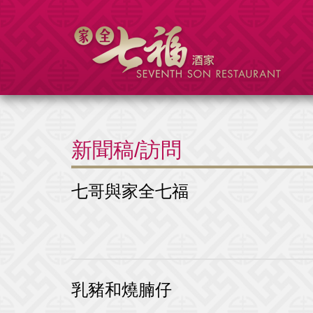
新聞稿/訪問
七哥與家全七福
乳豬和燒腩仔