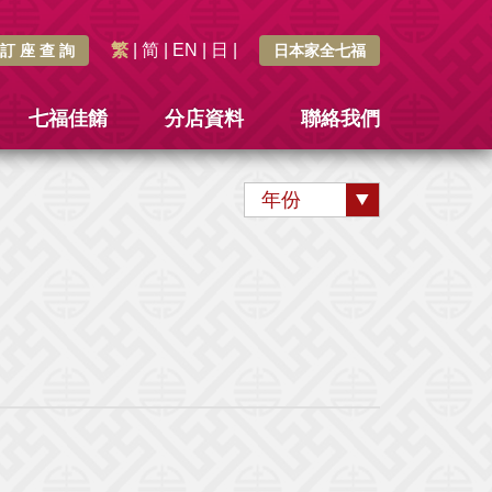
繁
|
简
|
EN
|
日
|
訂 座 查 詢
日本家全七福
七福佳餚
分店資料
聯絡我們
年份