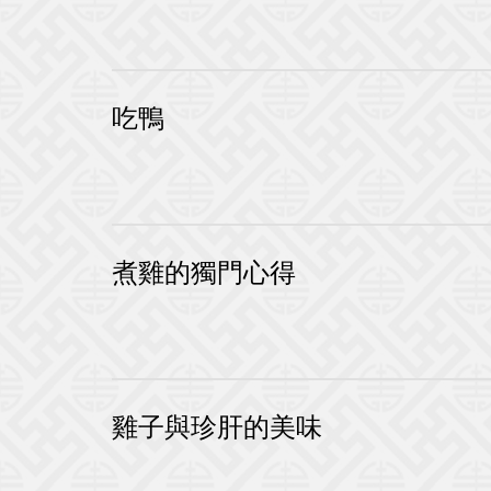
吃鴨
煮雞的獨門心得
雞子與珍肝的美味