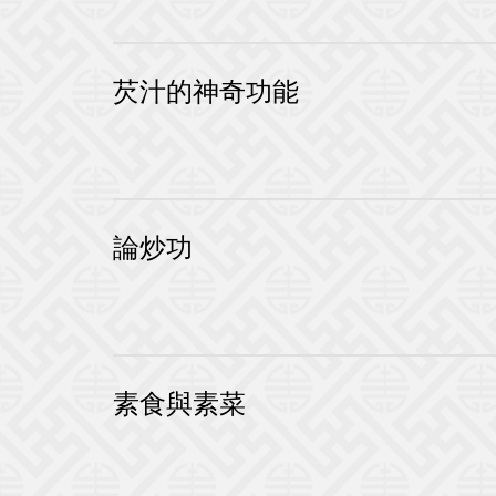
芡汁的神奇功能
論炒功
素食與素菜